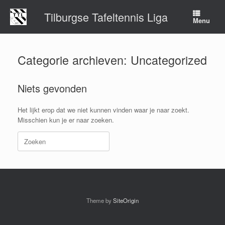
Ga
Tilburgse Tafeltennis Liga
naar
Menu
de
inhoud
Categorie archieven:
Uncategorized
Niets gevonden
Het lijkt erop dat we niet kunnen vinden waar je naar zoekt.
Misschien kun je er naar zoeken.
Zoeken
naar:
Theme by
SiteOrigin